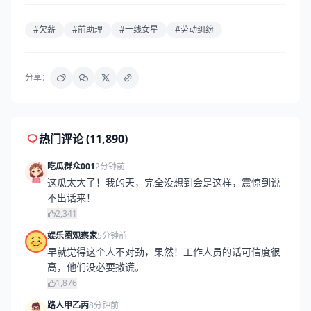
#欠薪
#前助理
#一线女星
#劳动纠纷
分享：
热门评论 (11,890)
吃瓜群众001
2分钟前
这瓜太大了！我的天，完全没想到会是这样，震惊到说
不出话来！
2,341
娱乐圈观察家
5分钟前
早就觉得这个人不对劲，果然！工作人员的话可信度很
高，他们没必要撒谎。
1,876
路人甲乙丙
8分钟前