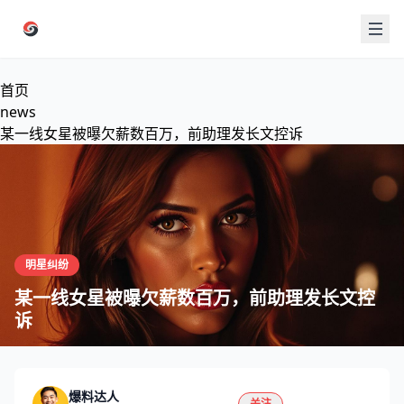
跳过导航
首页
news
某一线女星被曝欠薪数百万，前助理发长文控诉
明星纠纷
某一线女星被曝欠薪数百万，前助理发长文控
诉
爆料达人
关注