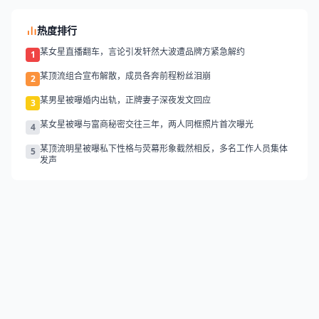
热度排行
某女星直播翻车，言论引发轩然大波遭品牌方紧急解约
1
某顶流组合宣布解散，成员各奔前程粉丝泪崩
2
某男星被曝婚内出轨，正牌妻子深夜发文回应
3
某女星被曝与富商秘密交往三年，两人同框照片首次曝光
4
某顶流明星被曝私下性格与荧幕形象截然相反，多名工作人员集体
5
发声