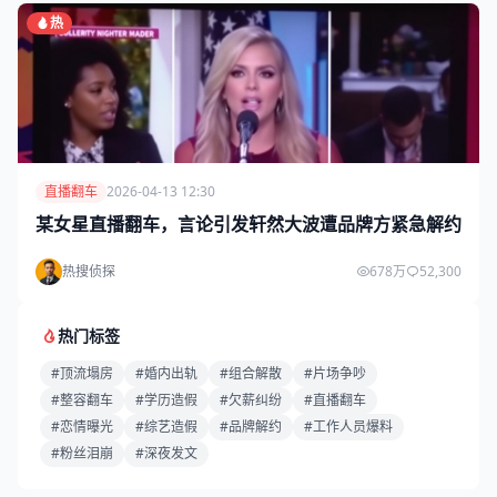
热
直播翻车
2026-04-13 12:30
某女星直播翻车，言论引发轩然大波遭品牌方紧急解约
热搜侦探
678万
52,300
热门标签
#顶流塌房
#婚内出轨
#组合解散
#片场争吵
#整容翻车
#学历造假
#欠薪纠纷
#直播翻车
#恋情曝光
#综艺造假
#品牌解约
#工作人员爆料
#粉丝泪崩
#深夜发文