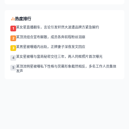
热度排行
某女星直播翻车，言论引发轩然大波遭品牌方紧急解约
1
某顶流组合宣布解散，成员各奔前程粉丝泪崩
2
某男星被曝婚内出轨，正牌妻子深夜发文回应
3
某女星被曝与富商秘密交往三年，两人同框照片首次曝光
4
某顶流明星被曝私下性格与荧幕形象截然相反，多名工作人员集体
5
发声